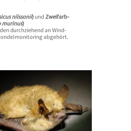
icus nilssonii
)
und
Zweifarb-
o murinus
)
rden durchziehend an Wind-
Gondelmonitoring abgehört.