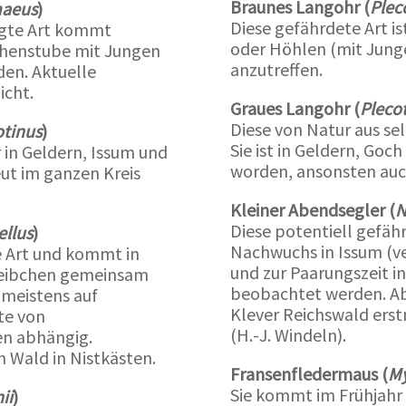
Braunes Langohr (
Plec
maeus
)
Diese gefährdete Art i
tigte Art kommt
oder Höhlen (mit Junge
ochenstube mit Jungen
anzutreffen.
en. Aktuelle
icht.
Graues Langohr (
Plecot
Diese von Natur aus se
otinus
)
Sie ist in Geldern, Go
 in Geldern, Issum und
worden, ansonsten auch
ut im ganzen Kreis
Kleiner Abendsegler (
N
Diese potentiell gefäh
ellus
)
Nachwuchs in Issum (ve
e Art und kommt in
und zur Paarungszeit i
 Weibchen gemeinsam
beobachtet werden. A
 meistens auf
Klever Reichswald ers
ste von
(H.-J. Windeln).
n abhängig.
 Wald in Nistkästen.
Fransenfledermaus (
My
Sie kommt im Frühjahr
ii
)