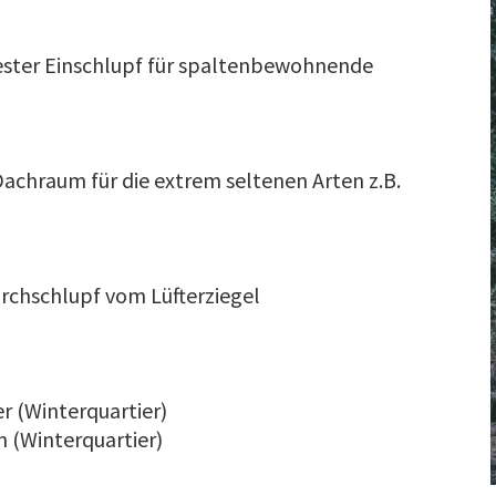
tester Einschlupf für spaltenbewohnende
achraum für die extrem seltenen Arten z.B.
urchschlupf vom Lüfterziegel
er (Winterquartier)
n (Winterquartier)