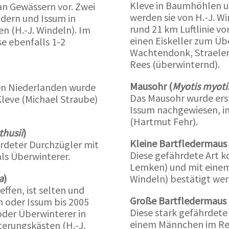
Kleve in Baumhöhlen un
an Gewässern vor. Zwei
werden sie von H.-J. Wi
dern und Issum in
rund 21 km Luftlinie v
n (H.-J. Windeln). Im
einen Eiskeller zum Üb
e ebenfalls 1-2
Wachtendonk, Straelen
Rees (überwinternd).
Mausohr (
Myotis myoti
en Niederlanden wurde
Das Mausohr wurde erst
 Kleve (Michael Straube)
Issum nachgewiesen, im
(Hartmut Fehr).
thusii
)
Kleine Bartfledermaus 
ährdeter Durchzügler mit
Diese gefährdete Art k
ls Überwinterer.
Lemken) und mit einem
a
)
Windeln) bestätigt wer
effen, ist selten und
Große Bartfledermaus 
n oder Issum bis 2005
Diese stark gefährdete
 oder Überwinterer in
einem Männchen im Rei
erungskästen (H.-J.