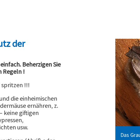
tz der
einfach. Beherzigen Sie
n Regeln !
pritzen !!!
 und die einheimischen
edermäuse ernähren, z.
 keine giftigen
ypressen,
ichten usw.
Das Grau