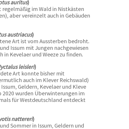
otus auritus
)
st regelmäßig im Wald in Nistkästen
n), aber vereinzelt auch in Gebäuden
us austriacus
)
ltene Art ist vom Aussterben bedroht.
ch und Issum mit Jungen nachgewiesen
 in Kevelaer und Weeze zu finden.
yctalus leisleri
)
rdete Art konnte bisher mit
rmutlich auch im Klever Reichswald)
n Issum, Geldern, Kevelaer und Kleve
b
2020 wurden Überwinterungen im
tmals für Westdeutschland entdeckt
otis nattereri
)
 und Sommer in Issum, Geldern und