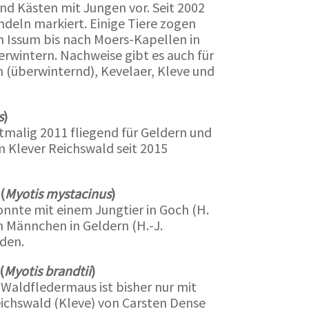
d Kästen mit Jungen vor. Seit 2002
ndeln markiert. Einige Tiere zogen
on Issum bis nach Moers-Kapellen in
erwintern. Nachweise gibt es auch für
 (überwinternd), Kevelaer, Kleve und
s
)
malig 2011 fliegend für Geldern und
 Klever Reichswald seit 2015
(
Myotis mystacinus
)
onnte mit einem Jungtier in Goch (H.
 Männchen in Geldern (H.-J.
den.
(
Myotis brandtii
)
 Waldfledermaus ist bisher nur mit
chswald (Kleve) von Carsten Dense