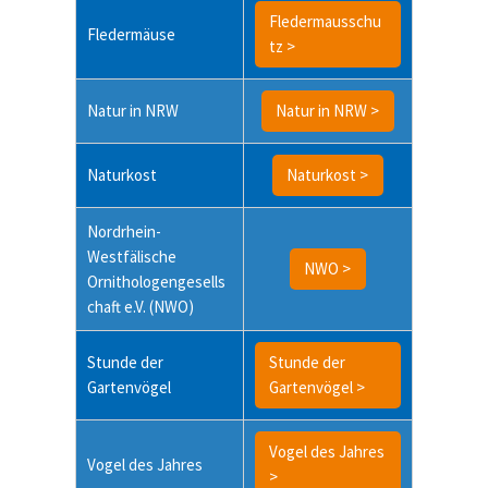
Fledermausschu
Fledermäuse
tz >
Natur in NRW
Natur in NRW >
Naturkost
Naturkost >
Nordrhein-
Westfälische
NWO >
Ornithologengesells
chaft e.V. (NWO)
Stunde der
Stunde der
Gartenvögel
Gartenvögel >
Vogel des Jahres
Vogel des Jahres
>