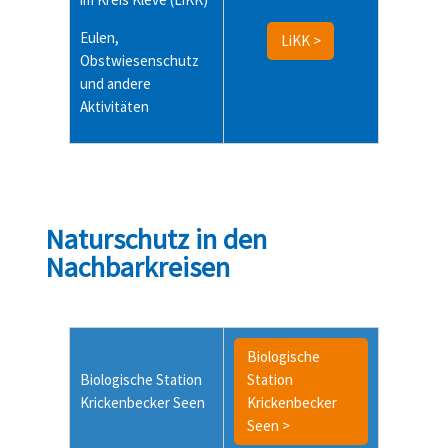
Eulen,
LiKK >
Obstwiesenschutz
und andere
Aktivitäten
Naturschutz in den
Nachbarkreisen
Biologische
Biologische Station
Station
Krickenbecker Seen
Krickenbecker
Seen >