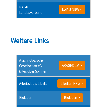
NABU
NABU NRW >
Landesverband
Weitere Links
Arachnologische
ARAGES e.V. >
Gesellschaft e.V.
(alles über Spinnen)
Arbeitskreis Libellen
Libellen NRW >
Bioladen
Bioladen >