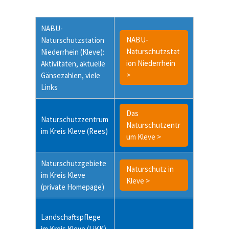
NABU-
NABU-
Naturschutzstation
Naturschutzstat
Niederrhein (Kleve):
ion Niederrhein
Aktivitäten, aktuelle
>
Gänsezahlen, viele
Links
Das
Naturschutzzentrum
Naturschutzentr
im Kreis Kleve (Rees)
um Kleve >
Naturschutzgebiete
Naturschutz in
im Kreis Kleve
Kleve >
(private Homepage)
Landschaftspflege
im Kreis Kleve (LiKK)