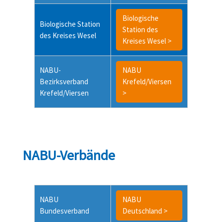
Biologische
Biologische Station
Station des
des Kreises Wesel
Kreises Wesel >
NABU-
NABU
Bezirksverband
Krefeld/Viersen
Krefeld/Viersen
>
NABU-Verbände
NABU
NABU
Bundesverband
Deutschland >